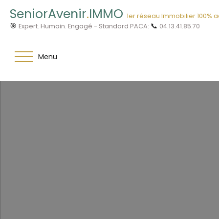
SeniorAvenir
.
IMMO
1er réseau Immobilier 100% 
🎯
📞
Expert. Humain. Engagé - Standard PACA:
04.13.41.85.70
Menu