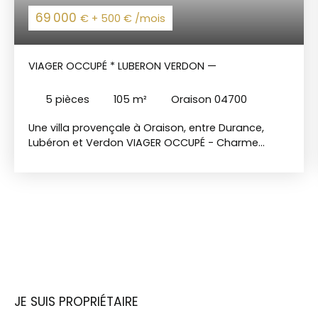
69 000
€ + 500 € /mois
VIAGER OCCUPÉ * LUBERON VERDON —
5
pièces
105
m²
Oraison 04700
Une villa provençale à Oraison, entre Durance,
Lubéron et Verdon VIAGER OCCUPÉ - Charme
authentique d'une superbe région Bouquet 69
000€ FAI + 500€/mois de rente viagère · Couple 71
& 81 ans Dans un quartier pavillonnaire calme
dans une impasse privative, à quelques pas du
centre-ville d'Oraison, cette villa d'environ 105m²
habitable sur un terrain de près de 1300m² a tout
pour séduire. Entrée lumineuse, salon-salle à
manger, cuisine ouverte neuve et bureau
composent un espace de vie confortable. Côté
nuit : 3 chambres, une belle salle de douche et un
JE SUIS PROPRIÉTAIRE
wc indépendant. Le garage, aménagé en