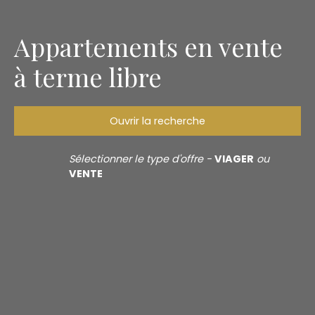
Appartements en vente
à terme libre
Ouvrir la recherche
Type d'offre
Sélectionner le type d'offre -
VIAGER
ou
Vente à terme libre
VENTE
Type de bien
Appartement
Localisation
Rechercher