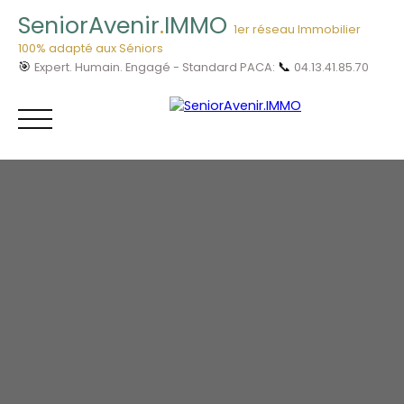
SeniorAvenir
.
IMMO
1er réseau Immobilier
100% adapté aux Séniors
🎯
📞
Expert. Humain. Engagé - Standard PACA:
04.13.41.85.70
Menu
Vous êtes
04.13.41.85.
Acheteur ?
70