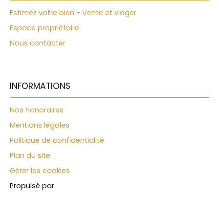
buanderie avec sa propre salle de douche, offre
Estimez votre bien - Vente et viager
une belle marge de manœuvre : il peut facilement
devenir une chambre ou une petite dépendance
Espace propriétaire
supplémentaire. Un abri double protège les
Nous contacter
véhicules. Dehors, tout est pensé pour profiter :
une terrasse abritée d'environ 20m², une cuisine
d'été, un terrain de pétanque, un potager — et
surtout une belle piscine avec sa bulle
démontable, utilisable une grande partie de
INFORMATIONS
l'année. Le bien dispose aujourd'hui d'une
possibilité d'agrandissement. En viager, la
Nos honoraires
réglementation de demain n'étant jamais
Mentions légales
garantie identique à celle d'aujourd'hui, ce
potentiel est à considérer comme un atout
Politique de confidentialité
actuel, sans certitude sur l'avenir. Une adresse, un
Plan du site
territoire Au cœur de la Provence, entre la vallée
de la Durance, le Lubéron et le Verdon, Oraison
Gérer les cookies
offre un cadre de vie où le temps semble
Propulsé par
s'écouler autrement. Une adresse idéale pour
investir aujourd'hui et valoriser son patrimoine de
demain. 📍 SITUATION & ACCÈS : 🚶 12 min à pied du
centre-ville d'Oraison 🛣️ 5 min de l'autoroute A51