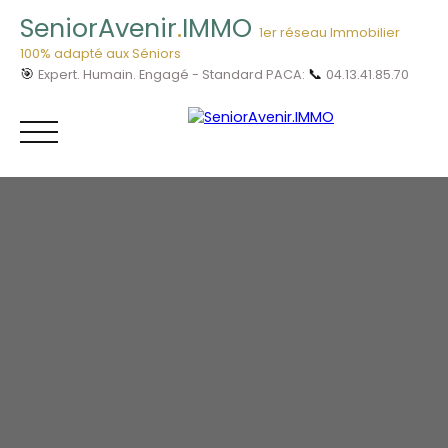
SeniorAvenir
.
IMMO
1er réseau Immobilier
100% adapté aux Séniors
🎯
📞
Expert. Humain. Engagé - Standard PACA:
04.13.41.85.70
Menu
Vous êtes
04.13.41.85.
Acheteur ?
70