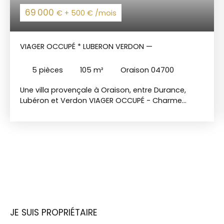
69 000
€ + 500 € /mois
VIAGER OCCUPÉ * LUBERON VERDON —
5
pièces
105
m²
Oraison 04700
Une villa provençale à Oraison, entre Durance,
Lubéron et Verdon VIAGER OCCUPÉ - Charme
authentique d'une superbe région Bouquet 69
000€ FAI + 500€/mois de rente viagère · Couple 71
& 81 ans Dans un quartier pavillonnaire calme
dans une impasse privative, à quelques pas du
centre-ville d'Oraison, cette villa d'environ 105m²
habitable sur un terrain de près de 1300m² a tout
pour séduire. Entrée lumineuse, salon-salle à
manger, cuisine ouverte neuve et bureau
composent un espace de vie confortable. Côté
nuit : 3 chambres, une belle salle de douche et un
JE SUIS PROPRIÉTAIRE
wc indépendant. Le garage, aménagé en