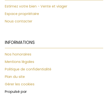
buanderie avec sa propre salle de douche, offre
Estimez votre bien - Vente et viager
une belle marge de manœuvre : il peut facilement
devenir une chambre ou une petite dépendance
Espace propriétaire
supplémentaire. Un abri double protège les
Nous contacter
véhicules. Dehors, tout est pensé pour profiter :
une terrasse abritée d'environ 20m², une cuisine
d'été, un terrain de pétanque, un potager — et
surtout une belle piscine avec sa bulle
démontable, utilisable une grande partie de
INFORMATIONS
l'année. Le bien dispose aujourd'hui d'une
possibilité d'agrandissement. En viager, la
Nos honoraires
réglementation de demain n'étant jamais
Mentions légales
garantie identique à celle d'aujourd'hui, ce
potentiel est à considérer comme un atout
Politique de confidentialité
actuel, sans certitude sur l'avenir. Une adresse, un
Plan du site
territoire Au cœur de la Provence, entre la vallée
de la Durance, le Lubéron et le Verdon, Oraison
Gérer les cookies
offre un cadre de vie où le temps semble
Propulsé par
s'écouler autrement. Une adresse idéale pour
investir aujourd'hui et valoriser son patrimoine de
demain. 📍 SITUATION & ACCÈS : 🚶 12 min à pied du
centre-ville d'Oraison 🛣️ 5 min de l'autoroute A51