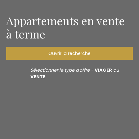
Appartements en vente
à terme
Ouvrir la recherche
Type d'offre
Sélectionner le type d'offre -
VIAGER
ou
Vente à terme
VENTE
Type de bien
Appartement
Localisation
Budget max (€)