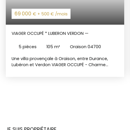
69 000
€ + 500 € /mois
VIAGER OCCUPÉ * LUBERON VERDON —
5
pièces
105
m²
Oraison 04700
Une villa provençale à Oraison, entre Durance,
Lubéron et Verdon VIAGER OCCUPÉ - Charme
authentique d'une superbe région Bouquet 69
000€ FAI + 500€/mois de rente viagère · Couple 71
& 81 ans Dans un quartier pavillonnaire calme
dans une impasse privative, à quelques pas du
centre-ville d'Oraison, cette villa d'environ 105m²
habitable sur un terrain de près de 1300m² a tout
pour séduire. Entrée lumineuse, salon-salle à
manger, cuisine ouverte neuve et bureau
composent un espace de vie confortable. Côté
nuit : 3 chambres, une belle salle de douche et un
JE SUIS PROPRIÉTAIRE