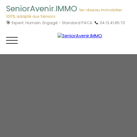
SeniorAvenir
.
IMMO
1er réseau Immobilier
100% adapté aux Séniors
🎯
📞
Expert. Humain. Engagé - Standard PACA:
04.13.41.85.70
Menu
Vous êtes
04.13.41.85.
Acheteur ?
70