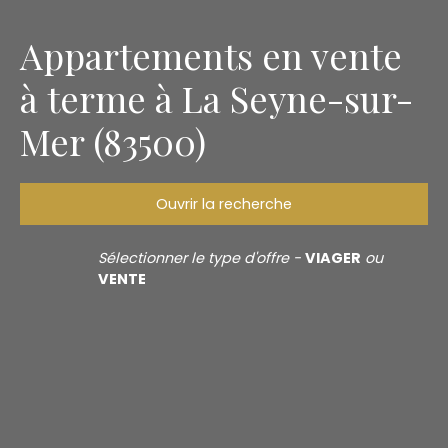
Appartements en vente
à terme à La Seyne-sur-
Mer (83500)
Ouvrir la recherche
Type d'offre
Sélectionner le type d'offre -
VIAGER
ou
Vente à terme
VENTE
Type de bien
Appartement
Localisation
La Seyne-sur-Mer (83500)
Budget max (€)