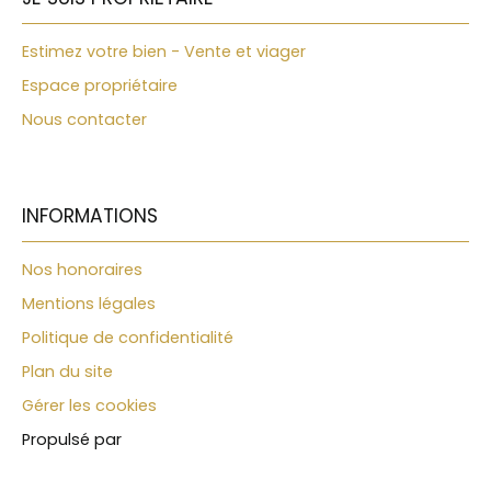
wc indépendant. Le garage, aménagé en
buanderie avec sa propre salle de douche, offre
Estimez votre bien - Vente et viager
une belle marge de manœuvre : il peut facilement
devenir une chambre ou une petite dépendance
Espace propriétaire
supplémentaire. Un abri double protège les
Nous contacter
véhicules. Dehors, tout est pensé pour profiter :
une terrasse abritée d'environ 20m², une cuisine
d'été, un terrain de pétanque, un potager — et
surtout une belle piscine avec sa bulle
démontable, utilisable une grande partie de
INFORMATIONS
l'année. Le bien dispose aujourd'hui d'une
possibilité d'agrandissement. En viager, la
Nos honoraires
réglementation de demain n'étant jamais
Mentions légales
garantie identique à celle d'aujourd'hui, ce
potentiel est à considérer comme un atout
Politique de confidentialité
actuel, sans certitude sur l'avenir. Une adresse, un
Plan du site
territoire Au cœur de la Provence, entre la vallée
de la Durance, le Lubéron et le Verdon, Oraison
Gérer les cookies
offre un cadre de vie où le temps semble
Propulsé par
s'écouler autrement. Une adresse idéale pour
investir aujourd'hui et valoriser son patrimoine de
demain. 📍 SITUATION & ACCÈS : 🚶 12 min à pied du