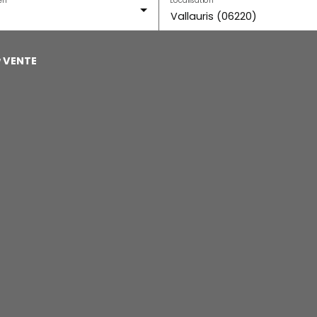
Vallauris (06220)
u
VENTE