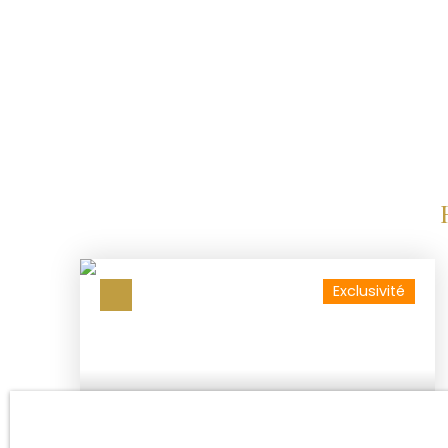
la Croisette de Cannes - 10 min du centre de An
l'autoroute - 3 min du centre de Vallauris Cher
prions de ne pas effectuer de démarchage dir
clients. Nous sommes favorables à la collabora
professionnels. Nous vous remercions pour vot
votre respect de la déontologie. Vos voisins, vo
Nous rémunérons nos apporteurs d'affaire - In
Exclusivité
69 000
€ + 500 € /mois