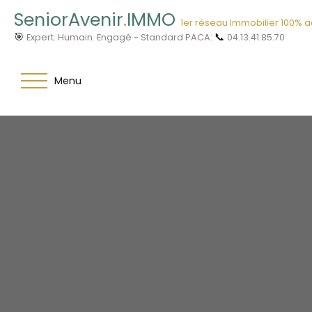
SeniorAvenir
.
IMMO
1er réseau Immobilier 100% 
🎯
📞
Expert. Humain. Engagé - Standard PACA:
04.13.41.85.70
Menu