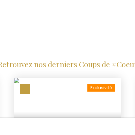
tibes - 10 min de
s confères, nous vous
ectement auprès de nos
tion entre
re compréhension et
s amis ont un projet ?
fos 0670403854 :-)
Retrouvez nos derniers Coups de #Coeu
Exclusivité
274 000
€