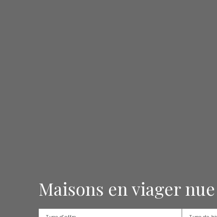
Maisons en viager nue 
Type d'offre
Type de bi