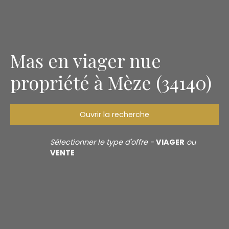
Mas en viager nue
propriété à Mèze (34140)
Ouvrir la recherche
Type d'offre
Sélectionner le type d'offre -
VIAGER
ou
Viager nue propriété
VENTE
Type de bien
Mas
Localisation
Mèze (34140)