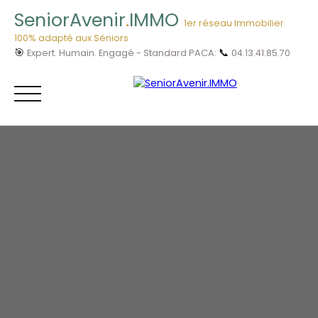
SeniorAvenir
.
IMMO
1er réseau Immobilier
100% adapté aux Séniors
🎯
📞
Expert. Humain. Engagé - Standard PACA:
04.13.41.85.70
Menu
Vous êtes
04.13.41.85.
Acheteur ?
70