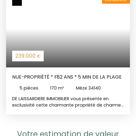
239 000
€
NUE-PROPRIÉTÉ * F82 ANS * 5 MIN DE LA PLAGE
5
pièces
170
m²
Mèze 34140
DE LAISSARDIERE IMMOBILIER vous présente en
exclusivité cette charmante propriété de charme
de env. 170m2 avec un grand terrain agricole de
env. 2,6 hectares à 2 min du centre ville et 5 min
de la Mer. NUE-PROPRIÉTÉ avec une réserve
d'usufruit sur une femme de 82 ans - BOUQUET
Votre estimation de valeur