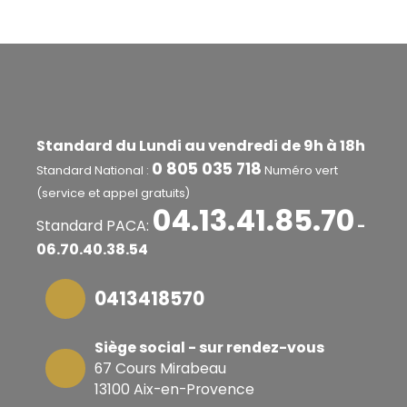
SeniorAvenir. IMMO — Profitez de la Vie. On
s'occupe du reste. Chers confères, nous vous
prions de ne pas effectuer de démarchage
directement auprès de nos clients. Nous sommes
favorables à la collaboration entre professionnels.
Nous vous remercions pour votre compréhension
et votre respect de la déontologie. Vos voisins,
vos amis ont un projet ? Nous rémunérons nos
Standard du Lundi au vendredi de 9h à 18h
apporteurs d'affaire - Infos 0670403854 :-)
0 805 035 718
Standard National :
Numéro vert
(service et appel gratuits)
04.13.41.85.70
Standard PACA:
-
06.70.40.38.54
0413418570
Siège social - sur rendez-vous
67 Cours Mirabeau
13100 Aix-en-Provence