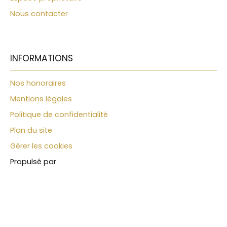
supplémentaire. Un abri double protège les
Nous contacter
véhicules. Dehors, tout est pensé pour profiter :
une terrasse abritée d'environ 20m², une cuisine
d'été, un terrain de pétanque, un potager — et
surtout une belle piscine avec sa bulle
démontable, utilisable une grande partie de
INFORMATIONS
l'année. Le bien dispose aujourd'hui d'une
possibilité d'agrandissement. En viager, la
Nos honoraires
réglementation de demain n'étant jamais
Mentions légales
garantie identique à celle d'aujourd'hui, ce
potentiel est à considérer comme un atout
Politique de confidentialité
actuel, sans certitude sur l'avenir. Une adresse, un
Plan du site
territoire Au cœur de la Provence, entre la vallée
de la Durance, le Lubéron et le Verdon, Oraison
Gérer les cookies
offre un cadre de vie où le temps semble
Propulsé par
s'écouler autrement. Une adresse idéale pour
investir aujourd'hui et valoriser son patrimoine de
demain. 📍 SITUATION & ACCÈS : 🚶 12 min à pied du
centre-ville d'Oraison 🛣️ 5 min de l'autoroute A51
(sortie Oraison)🏙️ 15 min de Manosque🌳 35 min
d'Aix-en-Provence🏞️ Entre vallée de la Durance,