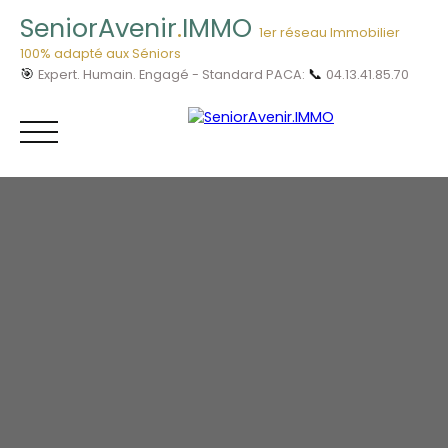
SeniorAvenir
.
IMMO
1er réseau Immobilier
100% adapté aux Séniors
🎯
📞
Expert. Humain. Engagé - Standard PACA:
04.13.41.85.70
Menu
Vous êtes
04.13.41.85.
Acheteur ?
70