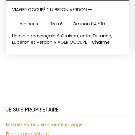
VIAGER OCCUPÉ * LUBERON VERDON —
5
pièces
105
m²
Oraison 04700
Une villa provençale à Oraison, entre Durance,
Lubéron et Verdon VIAGER OCCUPÉ - Charme
authentique d'une superbe région Bouquet 69
000€ FAI + 500€/mois de rente viagère · Couple 71
& 81 ans Dans un quartier pavillonnaire calme
dans une impasse privative, à quelques pas du
centre-ville d'Oraison, cette villa d'environ 105m²
habitable sur un terrain de près de 1300m² a tout
pour séduire. Entrée lumineuse, salon-salle à
manger, cuisine ouverte neuve et bureau
composent un espace de vie confortable. Côté
nuit : 3 chambres, une belle salle de douche et un
JE SUIS PROPRIÉTAIRE
wc indépendant. Le garage, aménagé en
buanderie avec sa propre salle de douche, offre
Estimez votre bien - Vente et viager
une belle marge de manœuvre : il peut facilement
devenir une chambre ou une petite dépendance
Espace propriétaire