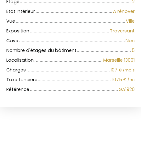
Étage
2
État intérieur
A rénover
Vue
Ville
Exposition
Traversant
Cave
Non
Nombre d'étages du bâtiment
5
Localisation
Marseille 13001
Charges
107
€ /mois
Taxe foncière
1 075
€ /an
Référence
GA1920