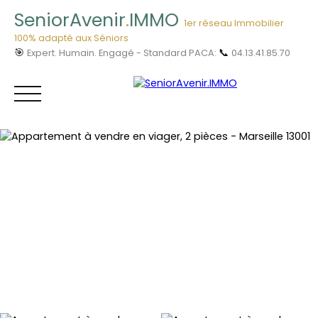
SeniorAvenir
.
IMMO
1er réseau Immobilier
100% adapté aux Séniors
🎯
📞
Expert. Humain. Engagé - Standard PACA:
04.13.41.85.70
Menu
Vous êtes
04.13.41.85.
Acheteur ?
70