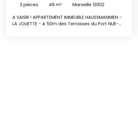
3
pièces
49
m²
Marseille 13002
A SAISIR ! APPARTEMENT IMMEUBLE HAUSSMANNIEN -
LA JOLIETTE - A 50m des Terrasses du Port NUE-
PROPRIÉTÉ avec réserve de droit d'usage et
d'habitation (DUH) jusqu'au décès - Femme 67
ans - BOUQUET UNIQUE 63 000€ FAI ( pas de rente
) - Clause de libération anticipée Dans un quartier
en pleine transition , à 2 pas du trame & des
Terrasses du Port APPARTEMENT de type T3 avec 1
séjour, une cuisine indépendante, 2 chambres, une
salle de bain et un wc indépendant. Post DUH -
Possibilité de réaménager en T4 avec 3 chambres
- Travaux de rafraichissement à prévoir post DUH