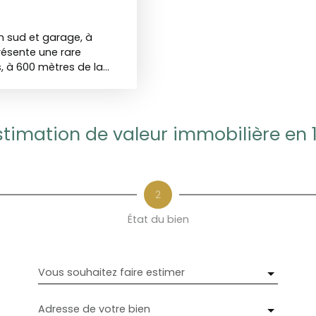
n sud et garage, à
résente une rare
, à 600 mètres de la
centre-ville. NUE-
6 ans Bouquet 335000€
r - photos et vidéo sur
réactifs😉⏳️
stimation de valeur immobilière en 
 ~40m² orientée plein
dans un ensemble
prend : Séjour lumineux
ermé privatif —
2
riété de standing,
stationsPhotos et vidéo
État du bien
 de la nue-propriété Ce
 d'usufruit au bénéfice
000€ FAISans rente
Vous souhaitez faire estimer
bienAutres possibilités
ermet à l'acquéreur
e de gestion locative
Adresse de votre bien