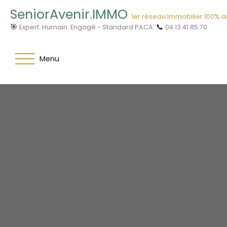
SeniorAvenir
.
IMMO
1er réseau Immobilier 100% 
🎯
📞
Expert. Humain. Engagé - Standard PACA:
04.13.41.85.70
Menu