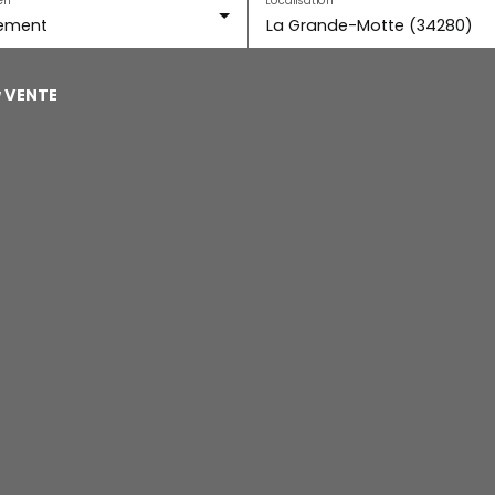
ement
La Grande-Motte (34280)
u
VENTE