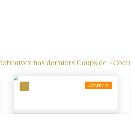
 un projet immobilier lié
s au 06 70 40 38 54
Retrouvez nos derniers Coups de #Coeu
Exclusivité
274 000
€