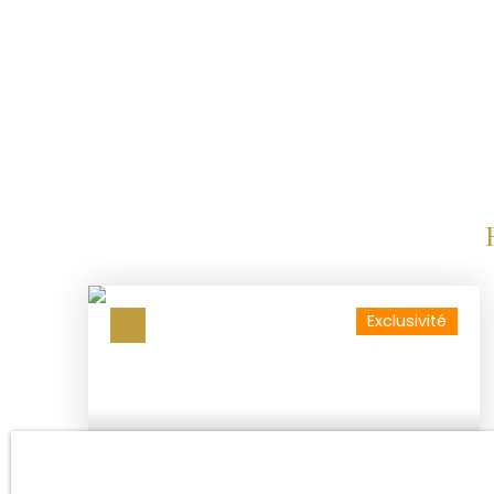
d'affaire, Vous avez des amis ,de la famille avec
à une transition de vie sensible, contactez nou
Exclusivité
69 000
€ + 500 € /mois