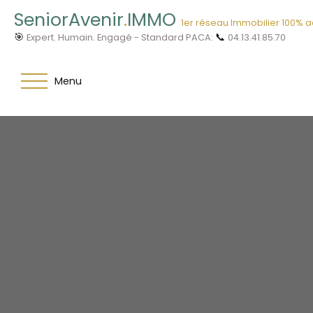
SeniorAvenir
.
IMMO
1er réseau Immobilier 100% 
🎯
📞
Expert. Humain. Engagé - Standard PACA:
04.13.41.85.70
Menu