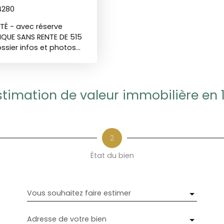
4280
TÉ - avec réserve
IQUE SANS RENTE DE 515
ssier infos et photos
. TOIT TERRASSE DE REVE
e copropriété sans bruit
it terrasse de 67m2
ud vue mer ! Disposant
stimation de valeur immobilière en 
ache dans une
nt une entrée avec
ndépendante, d'une
eau ( transformable en
2
le terrasse, d'un salle
rds de rangement + 1
État du bien
 - COPROPRIÉTÉ EN BON
nfères, nous vous
ectement auprès de nos
Vous souhaitez faire estimer
tion entre
re compréhension et
ons nos apporteurs
Adresse de votre bien